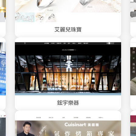
艾麗兒珠寶
鋐宇樂器