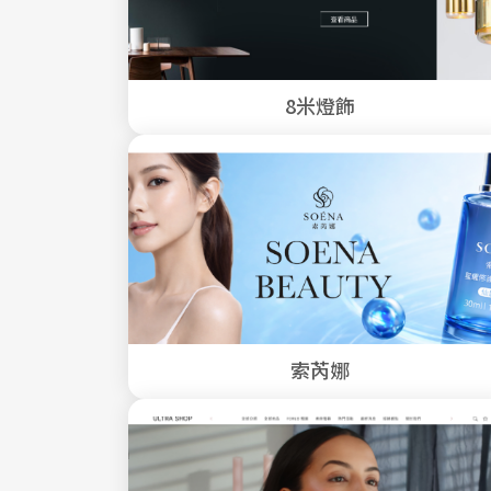
8米燈飾
索芮娜