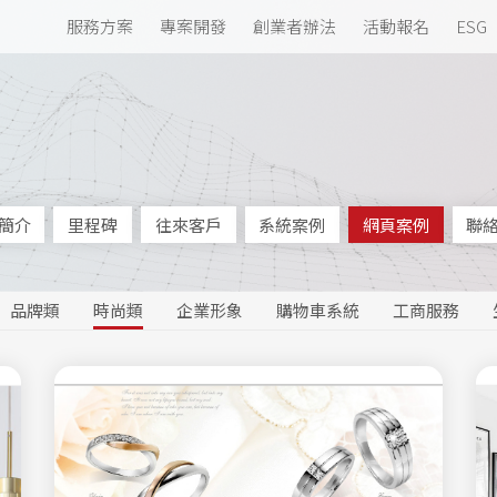
服務方案
專案開發
創業者辦法
活動報名
ESG
簡介
里程碑
往來客戶
系統案例
網頁案例
聯
品牌類
時尚類
企業形象
購物車系統
工商服務