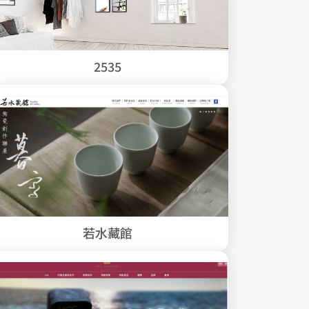
2535
若水藏館