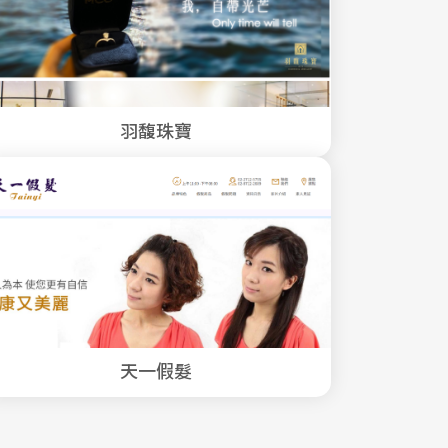
羽馥珠寶
天一假髮