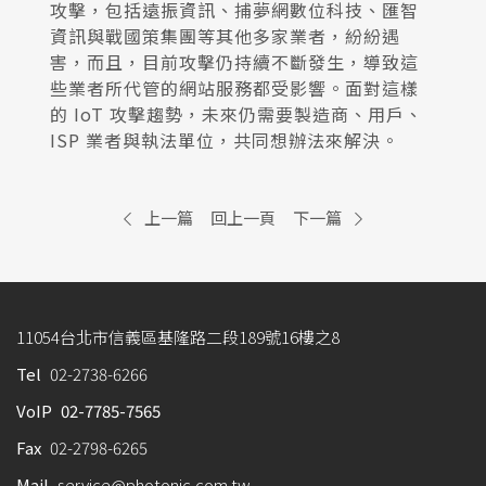
攻擊，包括遠振資訊、捕夢網數位科技、匯智
資訊與戰國策集團等其他多家業者，紛紛遇
害，而且，目前攻擊仍持續不斷發生，導致這
些業者所代管的網站服務都受影響。面對這樣
的 IoT 攻擊趨勢，未來仍需要製造商、用戶、
ISP 業者與執法單位，共同想辦法來解決。
上一篇
回上一頁
下一篇
11054台北市信義區基隆路二段189號16樓之8
Tel
02-2738-6266
VoIP
02-7785-7565
Fax
02-2798-6265
Mail
service@photonic.com.tw