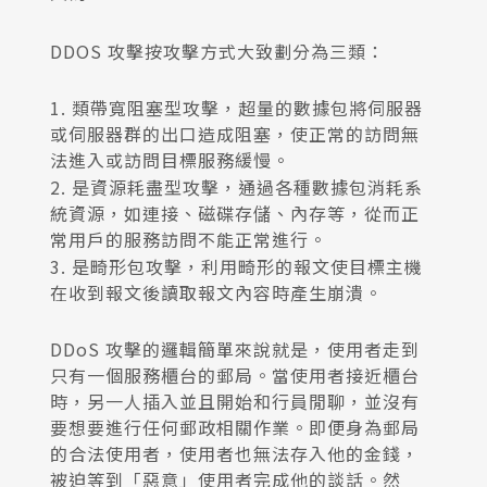
DDOS 攻擊按攻擊方式大致劃分為三類：
1. 類帶寬阻塞型攻擊，超量的數據包將伺服器
或伺服器群的出口造成阻塞，使正常的訪問無
法進入或訪問目標服務緩慢。
2. 是資源耗盡型攻擊，通過各種數據包消耗系
統資源，如連接、磁碟存儲、內存等，從而正
常用戶的服務訪問不能正常進行。
3. 是畸形包攻擊，利用畸形的報文使目標主機
在收到報文後讀取報文內容時產生崩潰。
DDoS 攻擊的邏輯簡單來說就是，使用者走到
只有一個服務櫃台的郵局。當使用者接近櫃台
時，另一人插入並且開始和行員閒聊，並沒有
要想要進行任何郵政相關作業。即便身為郵局
的合法使用者，使用者也無法存入他的金錢，
被迫等到「惡意」使用者完成他的談話。然