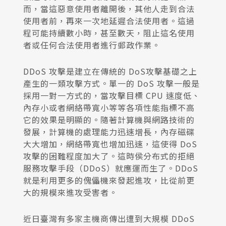
而，當這惡意使用者離開後，其他人走到合法
使用者前，再來一次地延遲合法使用者。這過
程可能持續數小時，甚至數天，阻止這名使用
者或任何合法使用者進行郵政作業。
DDoS 攻擊是建立在傳統的 DoS攻擊基礎之上
產生的一類攻擊方式。單一的 DoS 攻擊一般是
採用一對一方式的，當攻擊目標 CPU 速度低、
內存小或者網絡帶寬小等等各項性能指標不高
它的效果是明顯的。隨著計算機與網路技術的
發展，計算機的處理能力迅速增長，內存磁碟
大大增加，網絡帶寬也增加迅速，這使得 DoS
攻擊的困難程度加大了。這時侯分布式的拒絕
服務攻擊手段（DDoS）就應運而生了。DDoS
就是利用更多的傀儡機來發起進攻，比從前更
大的規模來進攻受害者。
近日臺灣有多家主機商傳出遭到大規模 DDoS