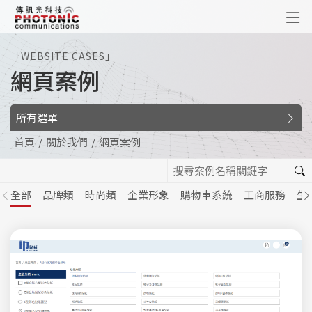
傳訊光科技
「WEBSITE CASES」
網頁案例
所有選單
首頁
關於我們
網頁案例
全部
品牌類
時尚類
企業形象
購物車系統
工商服務
生