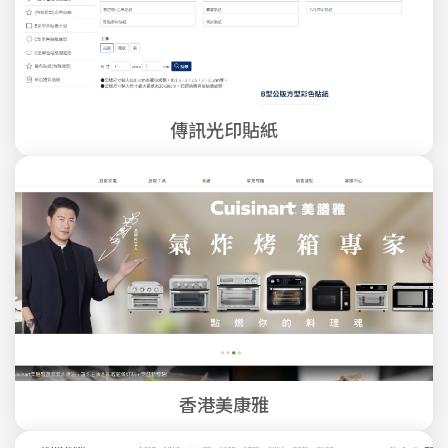
傳訊光印貼紙
香港美康雅