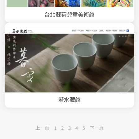
台北蘇荷兒童美術館
若水藏館
上一頁
1
2
3
4
5
下一頁