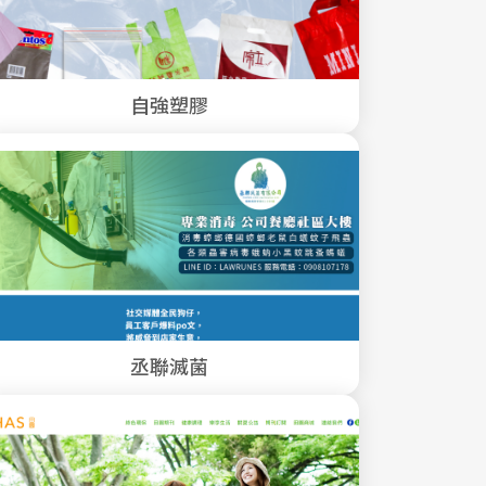
自強塑膠
丞聯滅菌