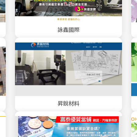
詠鑫國際
昇銳材料