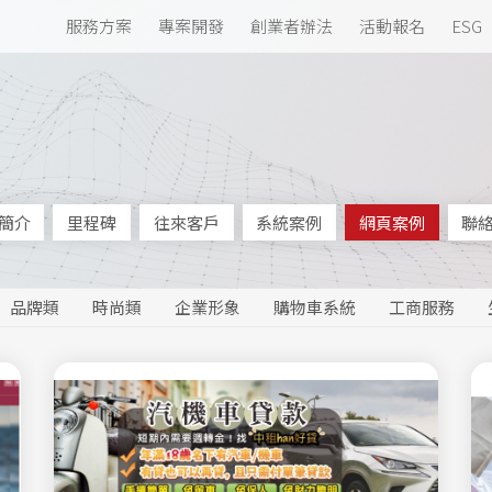
服務方案
專案開發
創業者辦法
活動報名
ESG
簡介
里程碑
往來客戶
系統案例
網頁案例
聯
品牌類
時尚類
企業形象
購物車系統
工商服務