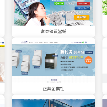
富泰優質當鋪
正興企業社